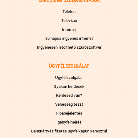
Telefon
Televízió
Internet
30 napos ingyenes internet
Ingyenesen letölthető szűrőszoftver
ÜGYFÉLSZOLGÁLAT
Ügyfélszolgálat
Gyakori kérdések
Kérdésed van?
Sebesség teszt
Hibabejelentés
Igényfelmérés
Bankkártyás fizetés ügyfélkapun keresztül