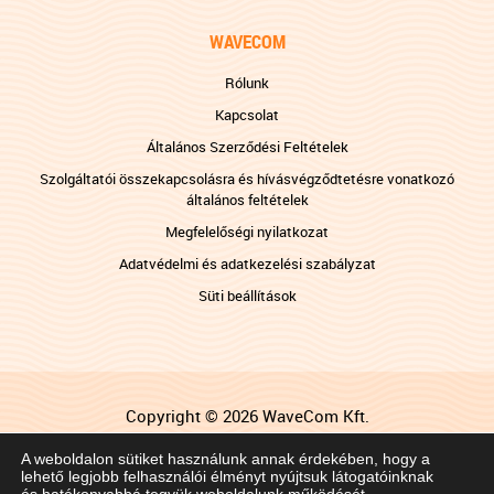
WAVECOM
Rólunk
Kapcsolat
Általános Szerződési Feltételek
Szolgáltatói összekapcsolásra és hívásvégződtetésre vonatkozó
általános feltételek
Megfelelőségi nyilatkozat
Adatvédelmi és adatkezelési szabályzat
Süti beállítások
Copyright © 2026 WaveCom Kft.
Impresszum
A weboldalon sütiket használunk annak érdekében, hogy a
lehető legjobb felhasználói élményt nyújtsuk látogatóinknak
Gyermekek védelmében