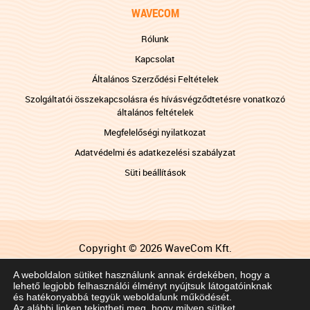
WAVECOM
Rólunk
Kapcsolat
Általános Szerződési Feltételek
Szolgáltatói összekapcsolásra és hívásvégződtetésre vonatkozó
általános feltételek
Megfelelőségi nyilatkozat
Adatvédelmi és adatkezelési szabályzat
Süti beállítások
Copyright © 2026 WaveCom Kft.
Impresszum
A weboldalon sütiket használunk annak érdekében, hogy a
lehető legjobb felhasználói élményt nyújtsuk látogatóinknak
Gyermekek védelmében
és hatékonyabbá tegyük weboldalunk működését.
Az alábbi linken tekintheti meg, hogy milyen sütiket