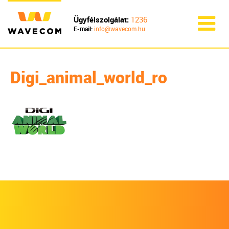
Ügyfélszolgálat:
1236
E-mail:
info@wavecom.hu
Digi_animal_world_ro