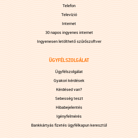
Telefon
Televízió
Internet
30 napos ingyenes internet
Ingyenesen letölthető szűrőszoftver
ÜGYFÉLSZOLGÁLAT
Ügyfélszolgálat
Gyakori kérdések
Kérdésed van?
Sebesség teszt
Hibabejelentés
Igényfelmérés
Bankkártyás fizetés ügyfélkapun keresztül