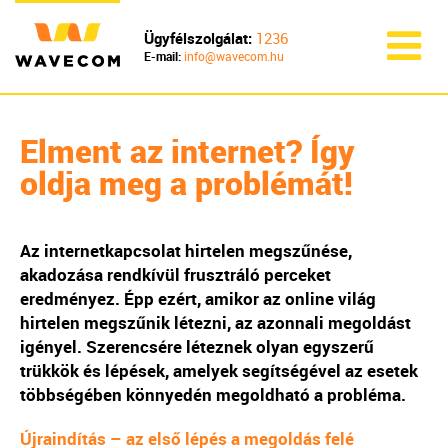
Ügyfélszolgálat:
1236
E-mail:
info@wavecom.hu
Elment az internet? Így
oldja meg a problémát!
Az internetkapcsolat hirtelen megszűnése,
akadozása rendkívül frusztráló perceket
eredményez. Épp ezért, amikor az online világ
hirtelen megszűnik létezni, az azonnali megoldást
igényel. Szerencsére léteznek olyan egyszerű
trükkök és lépések, amelyek segítségével az esetek
többségében könnyedén megoldható a probléma.
Újraindítás – az első lépés a megoldás felé