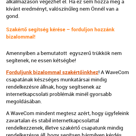
alkalmazáson végezhet el. Ha ez sem hozza meg a
kívánt eredményt, valószínűleg nem Önnél van a
gond.
Szakértő segítség kérése – forduljon hozzánk
bizalommal!
Amennyiben a bemutatott egyszerű trükkök nem
segítenek, ne essen kétségbe!
Forduljunk bizalommal szakértőinkhez
! A WaveCom
csapatának készséges munkatársai mindig
rendelkezésre állnak, hogy segítsenek az
internetkapcsolati problémák minél gyorsabb
megoldásában.
A WaveCom mindent megtesz azért, hogy ügyfeleink
zavartalan és stabil internetkapcsolattal
rendelkezzenek, illetve szakértő csapatunk mindig
rendelkezésre áll, hogy segítsen bármilyen kérdés