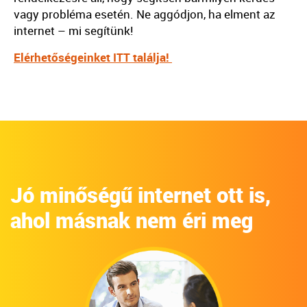
vagy probléma esetén. Ne aggódjon, ha elment az
internet – mi segítünk!
Elérhetőségeinket ITT találja!
Jó minőségű internet ott is,
ahol másnak nem éri meg