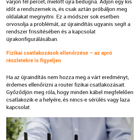
várjon fél percet, mielőtt újra bedugná. Adjon egy kis
időt a rendszernek is, és csak aztán próbáljon meg
oldalakat megnyitni. Ez a módszer sok esetben
orvosolja a problémát, az újraindítás ugyanis segít a
rendszer frissítésében és a kapcsolat
újrakonfigurálásában.
Fizikai csatlakozások ellenőrzése – az apró
részletekre is figyeljen
Ha az újraindítás nem hozza meg a várt eredményt,
érdemes ellenőrizni a router fizikai csatlakozásait.
Győződjön meg róla, hogy minden kábel megfelelően
csatlakozik-e a helyére, és nincs-e sérülés vagy laza
kapcsolat.