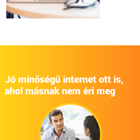
Jó minőségű internet ott is,
ahol másnak nem éri meg