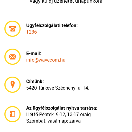
vagy küldj üzenetet űrlapunkon!
Ügyfélszolgálati telefon:
1236
E-mail:
info@wavecom.hu
Címünk:
5420 Túrkeve Széchenyi u. 14.
Az ügyfélszolgálat nyitva tartása:
Hétfő-Péntek:
9-12, 13-17 óráig
Szombat, vasárnap: zárva