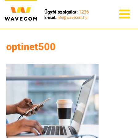
Ügyfélszolgálat:
1236
E-mail:
info@wavecom.hu
optinet500