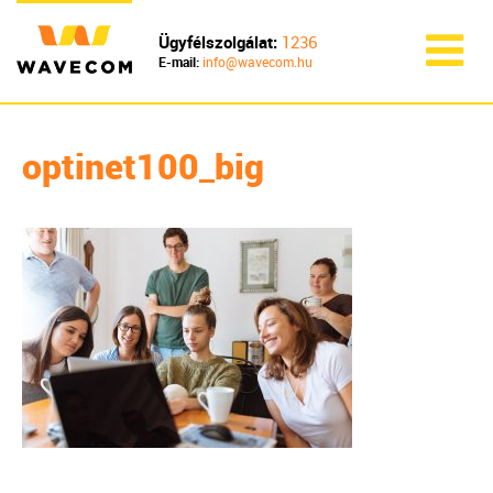
Ügyfélszolgálat:
1236
E-mail:
info@wavecom.hu
optinet100_big