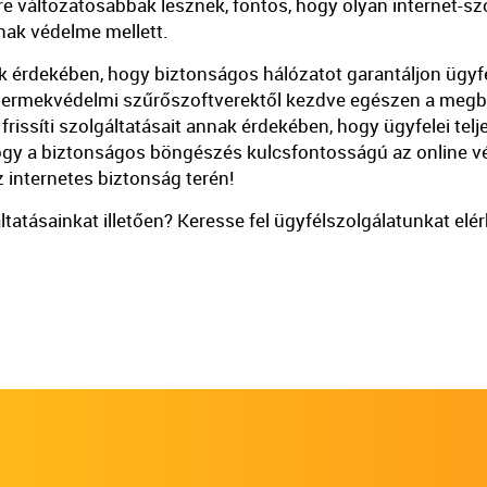
yre változatosabbak lesznek, fontos, hogy olyan internet-s
ának védelme mellett.
rdekében, hogy biztonságos hálózatot garantáljon ügyfe
 gyermekvédelmi szűrőszoftverektől kezdve egészen a megb
rissíti szolgáltatásait annak érdekében, hogy ügyfelei te
hogy a biztonságos böngészés kulcsfontosságú az online v
 internetes biztonság terén!
tatásainkat illetően? Keresse fel ügyfélszolgálatunkat el