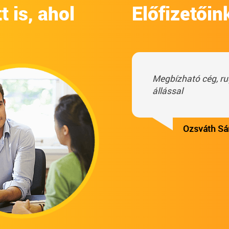
 is, ahol
Előfizetőin
Megbízható cég, ru
állással
Ozsváth S