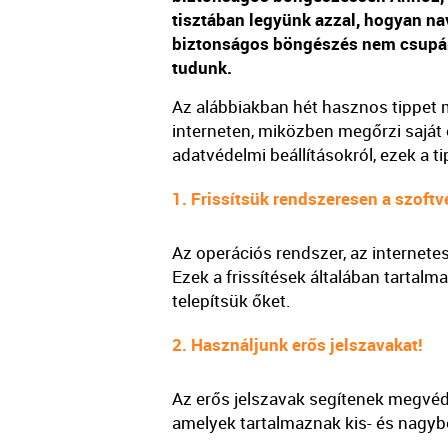
tisztában legyünk azzal, hogyan na
biztonságos böngészés nem csupán t
tudunk.
Az alábbiakban hét hasznos tippet
interneten, miközben megőrzi saját 
adatvédelmi beállításokról, ezek a 
1. Frissítsük rendszeresen a szoftv
Az operációs rendszer, az internet
Ezek a frissítések általában tartalm
telepítsük őket.
2. Használjunk erős jelszavakat!
Az erős jelszavak segítenek megvéde
amelyek tartalmaznak kis- és nagybe