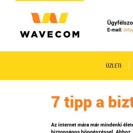
Ügyfélszo
E-mail:
inf
ÜZLETI
7 tipp a bi
Az internet mára már mindenki életé
biztonságos böngészéssel. Ahhoz, h