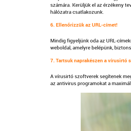
számára. Kerüljük el az érzékeny te
hálózatra csatlakozunk.
6. Ellenőrizzük az URL-címet!
Mindig figyeljünk oda az URL-címekr
weboldal, amelyre belépünk, biztons
7. Tartsuk naprakészen a vírusirtó s
A vírusirtó szoftverek segítenek m
az antivirus programokat a maximá