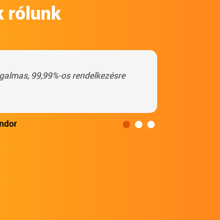
k rólunk
galmas, 99,99%-os rendelkezésre
ándor