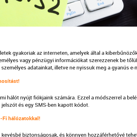
rletek gyakoriak az interneten, amelyek által a kiberbűnöző
emélyes vagy pénzügyi információkat szerezzenek be tőlü
zemélyes adatainkat, illetve ne nyissuk meg a gyanús e-mai
osítást!
mi hálót nyújt fiókjaink számára. Ezzel a módszerrel a be
y jelszót és egy SMS-ben kapott kódot.
-Fi hálózatokkal!
n kevésbé biztonságosak, és könnyen hozzáférhetővé tehe