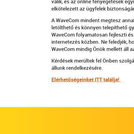
válik, és az online fenyegetések eg
elkötelezett az ügyfelek biztonság
A WaveCom mindent megtesz annak é
letölthető és könnyen telepíthető
WaveCom folyamatosan fejleszti és f
internetezés közben. Ne feledjék, 
WaveCom mindig Önök mellett áll az
Kérdések merültek fel Önben szolgál
állunk rendelkezésére.
Elérhetőségeinket ITT találja!