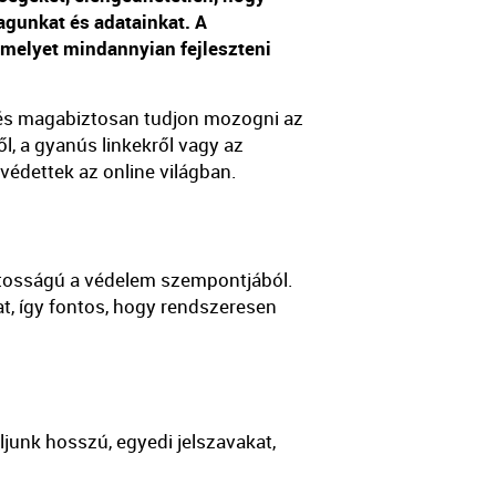
agunkat és adatainkat. A
amelyet mindannyian fejleszteni
és magabiztosan tudjon mozogni az
l, a gyanús linkekről vagy az
védettek az online világban.
ontosságú a védelem szempontjából.
at, így fontos, hogy rendszeresen
junk hosszú, egyedi jelszavakat,