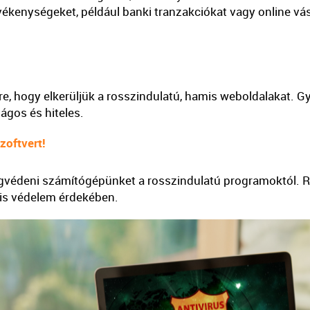
vékenységeket, például banki tranzakciókat vagy online vás
e, hogy elkerüljük a rosszindulatú, hamis weboldalakat. G
ágos és hiteles.
zoftvert!
egvédeni számítógépünket a rosszindulatú programoktól. R
lis védelem érdekében.