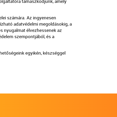
zolgáltatóra támaszkodjunk, amely
lei számára. Az ingyenesen
ízható adatvédelmi megoldásokig, a
ljes nyugalmat élvezhessenek az
édelem szempontjából, és a
érhetőségeink egyikén, készséggel