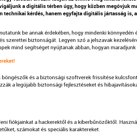
vigáljunk a digitális térben úgy, hogy közben megóvjuk m
echnikai kérdés, hanem egyfajta digitális jártasság is, 
 mutatunk be annak érdekében, hogy mindenki könnyedén 
és szerettei biztonságát. Legyen szó a jelszavak kezelésérő
tippek mind segítséget nyújtanak abban, hogyan maradjunk 
ereket!
es böngészők és a biztonsági szoftverek frissítése kulcsf
azzák a legújabb biztonsági fejlesztéseket és hibajavítások
ni fiókjainkat a hackerektől és a kiberbűnözőktől. Használ
tűket, számokat és speciális karaktereket.