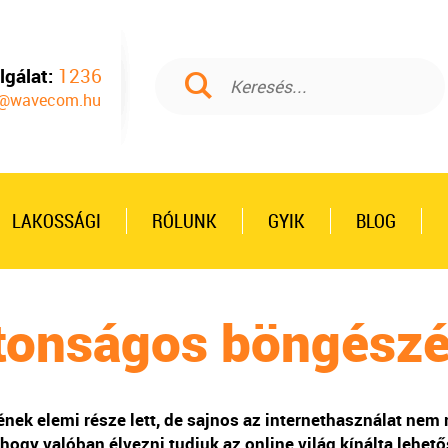
lgálat:
1236
L
o@wavecom.hu
LAKOSSÁGI
RÓLUNK
GYIK
BLOG
ztonságos böngészé
nek elemi része lett, de sajnos az internethasználat nem
ogy valóban élvezni tudjuk az online világ kínálta lehet