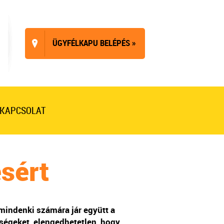
ÜGYFÉLKAPU BELÉPÉS »
?
KAPCSOLAT
sért
 mindenki számára jár együtt a
őségeket, elengedhetetlen, hogy