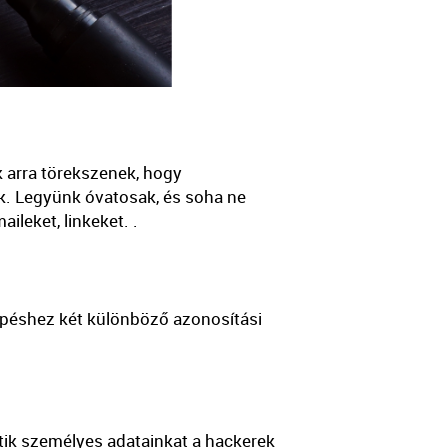
k arra törekszenek, hogy
k. Legyünk óvatosak, és soha ne
leket, linkeket. .
lépéshez két különböző azonosítási
tik személyes adatainkat a hackerek