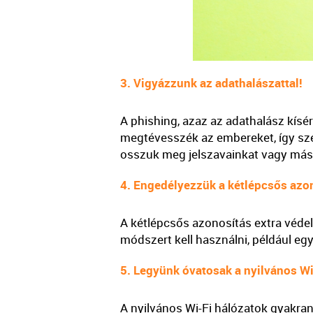
3. Vigyázzunk az adathalászattal!
A phishing, azaz az adathalász kísé
megtévesszék az embereket, így sz
osszuk meg jelszavainkat vagy más s
4. Engedélyezzük a kétlépcsős azon
A kétlépcsős azonosítás extra védel
módszert kell használni, például eg
5. Legyünk óvatosak a nyilvános Wi
A nyilvános Wi-Fi hálózatok gyakra